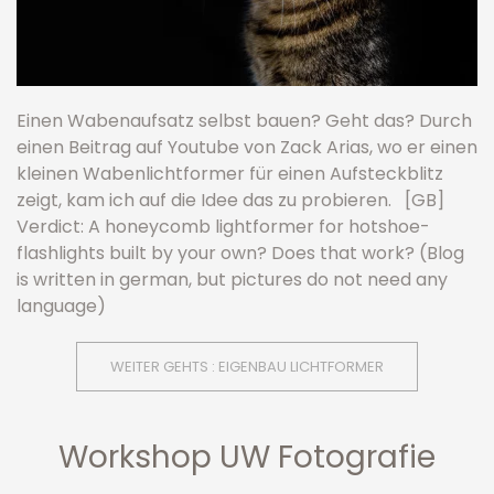
Einen Wabenaufsatz selbst bauen? Geht das? Durch
einen Beitrag auf Youtube von Zack Arias, wo er einen
kleinen Wabenlichtformer für einen Aufsteckblitz
zeigt, kam ich auf die Idee das zu probieren. [GB]
Verdict: A honeycomb lightformer for hotshoe-
flashlights built by your own? Does that work? (Blog
is written in german, but pictures do not need any
language)
WEITER GEHTS : EIGENBAU LICHTFORMER
Workshop UW Fotografie