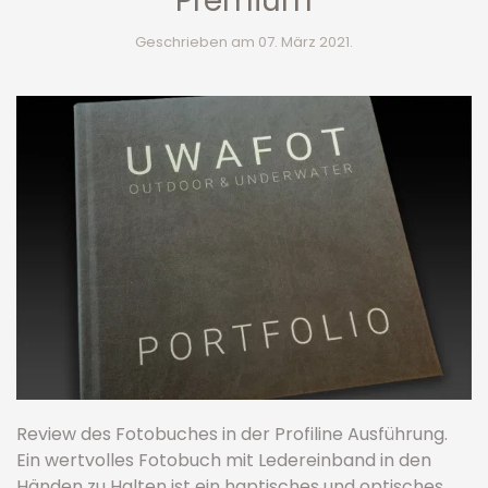
Premium
Geschrieben am
07. März 2021
.
Review des Fotobuches in der Profiline Ausführung.
Ein wertvolles Fotobuch mit Ledereinband in den
Händen zu Halten ist ein haptisches und optisches