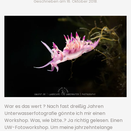
Geschrieben am
16. Oktober 2018
.
War es das wert ? Nach fast dreißig Jahren
Unterwasserfotografie gönnte ich mir einen
Workshop. Was, wie bitte..? Ja richtig gelesen. Einen
UW-Fotoworkshop. Um meine jahrzehntelange