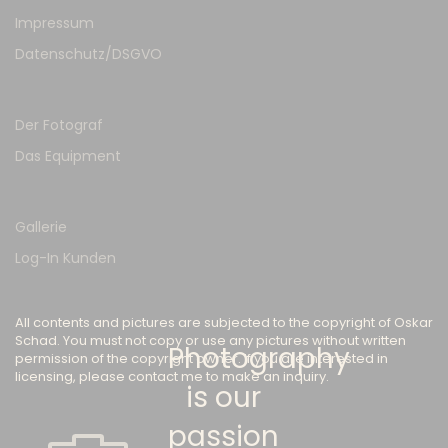
Impressum
Datenschutz/DSGVO
Der Fotograf
Das Equipment
Gallerie
Log-In Kunden
All contents and pictures are subjected to the copyright of Oskar
Schad. You must not copy or use any pictures without written
Photography
permission of the copyright owner. If you are interested in
licensing, please contact me to make an inquiry.
is our
passion